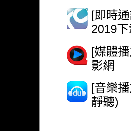
[即時
2019
[媒體播
影網
[音樂
靜聽)