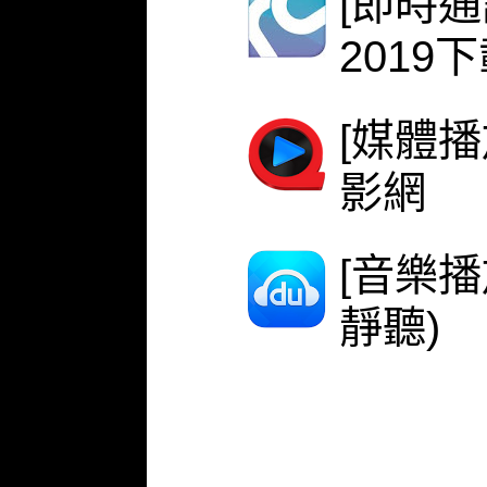
[即時
2019
[媒體播
影網
[音樂
靜聽)