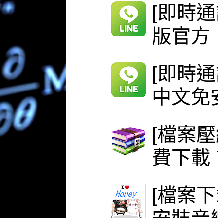
[即時通
版官方
[即時通
中文免安
[檔案壓
費下載 
[檔案下