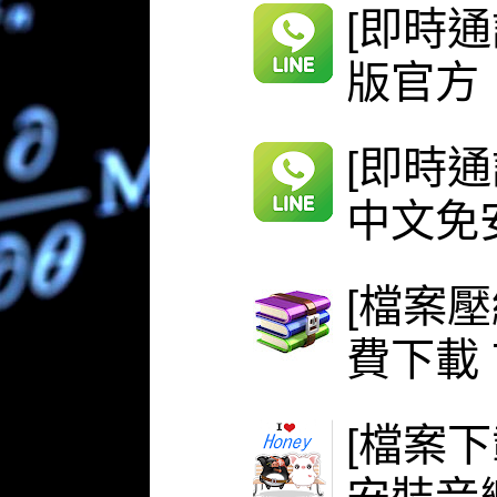
[即時通
版官方
[即時通
中文免安
[檔案壓
費下載 
[檔案下