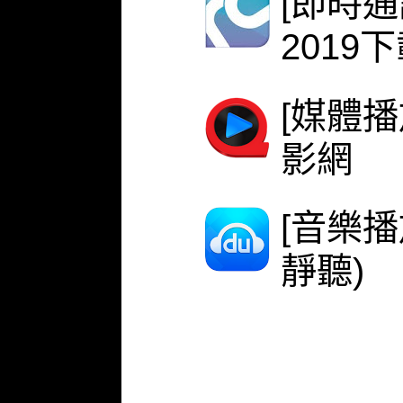
[即時
2019
[媒體播
影網
[音樂
靜聽)