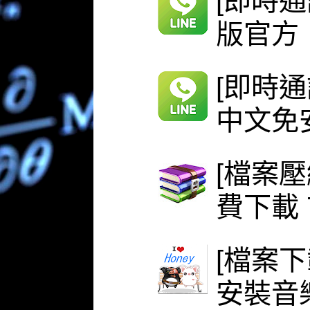
[即時通
版官方
[即時通
中文免安
[檔案壓
費下載 
[檔案下
安裝音