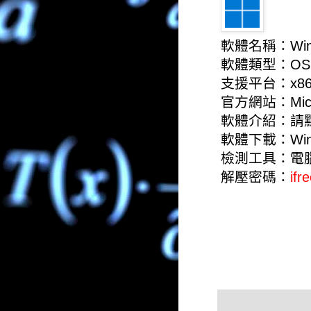
軟體名稱：Wind
軟體類型：OS
支援平台：x8
官方網站：
Mic
軟體介紹：
請
軟體下載：
Wi
檢測工具：
電
解壓密碼：
ifr