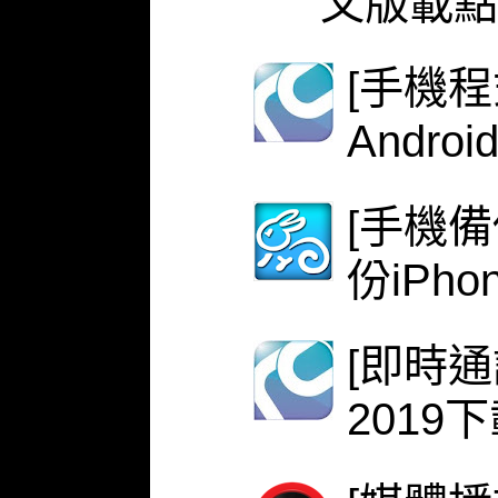
文版載點
[手機程式
Androi
[手機備份
份iPh
[即時
2019