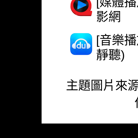
[媒體播
影網
[音樂
靜聽)
主題圖片來