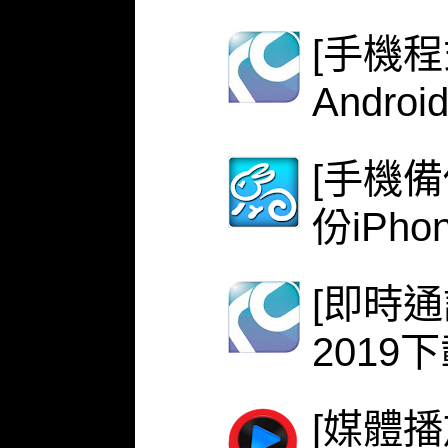
[手機程式
Androi
[手機備份
份iPh
[即時
2019
[媒體播