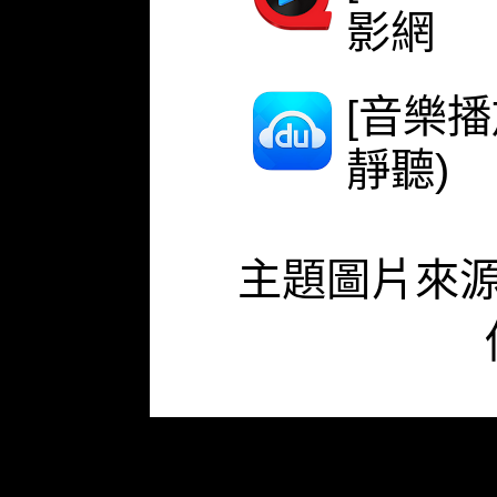
影網
[音樂
靜聽)
主題圖片來