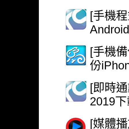
[手機程式
Androi
[手機備份
份iPh
[即時
2019
[媒體播