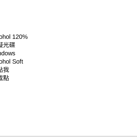
ol 120%
擬光碟
dows
ohol Soft
點我
載點