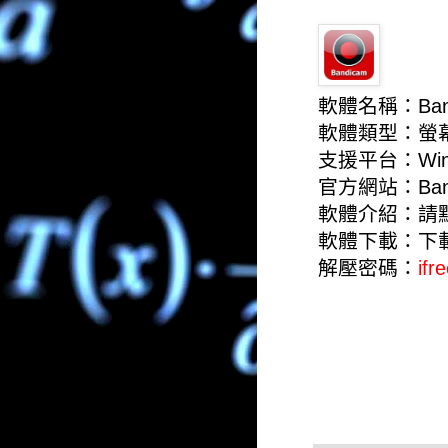
軟體名稱：Ban
軟體類型：螢
支援平台：Win
官方網站：
Ban
軟體介紹：
請
軟體下載：
下
解壓密碼：
ifr