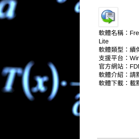
軟體名稱：Free 
Lite
軟體類型：續
支援平台：Win
官方網站：
FD
軟體介紹：
請
軟體下載：
載