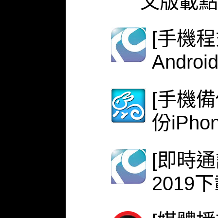
文版載點
[手機程式
Androi
[手機備份
份iPh
[即時
2019