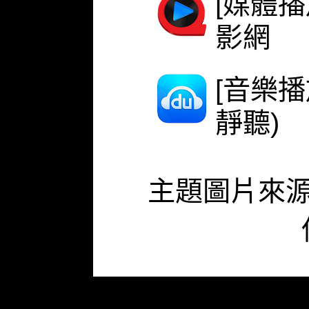
[媒體播
影網
[音樂
靜聽)
主題圖片來