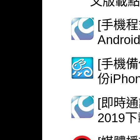
文版載點
[手機程式
Androi
[手機備份
份iPh
[即時
2019