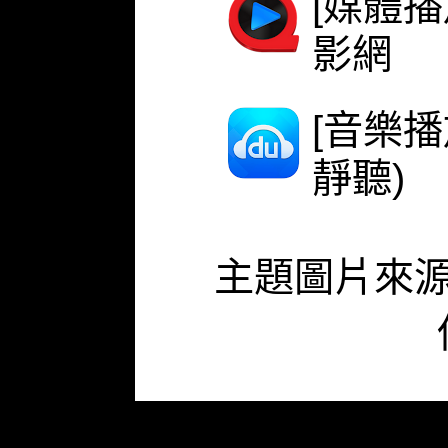
[媒體播
影網
[音樂
靜聽)
主題圖片來