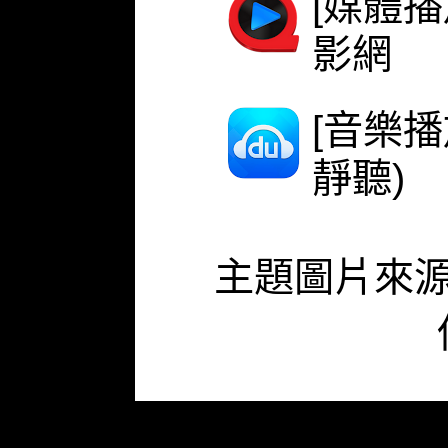
[媒體播
影網
[音樂
靜聽)
主題圖片來