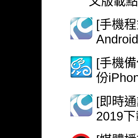
文版載點
[手機程式
Androi
[手機備份
份iPh
[即時
2019