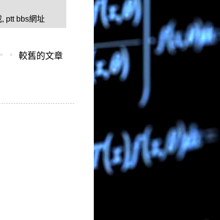
載
,
ptt bbs網址
較舊的文章